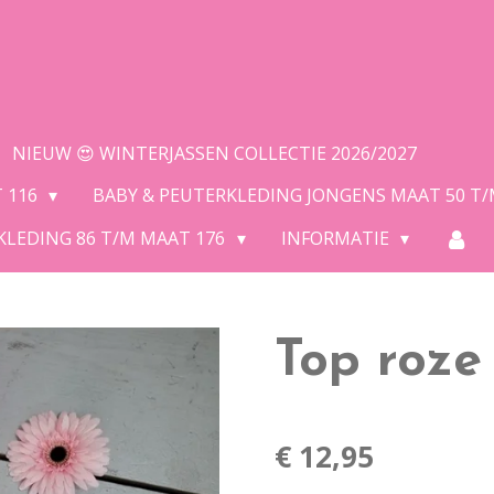
NIEUW 😍 WINTERJASSEN COLLECTIE 2026/2027
T 116
BABY & PEUTERKLEDING JONGENS MAAT 50 T
KLEDING 86 T/M MAAT 176
INFORMATIE
Top roze
€ 12,95