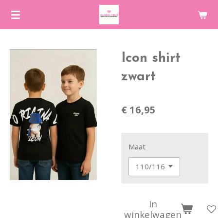
Ga
direct
naar
de
Icon shirt
hoofdinhoud
zwart
€ 16,95
Maat
In
winkelwagen