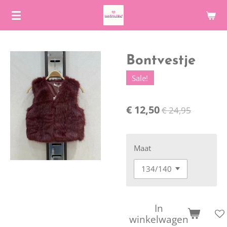
Ga
direct
naar
de
Bontvestje
hoofdinhoud
Sale!
€ 12,50
€ 24,95
Maat
In
winkelwagen