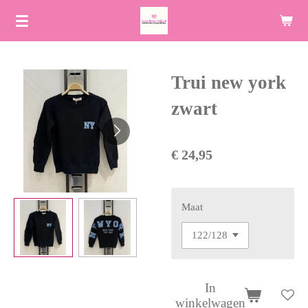
Ga
direct
naar
de
Trui new york
hoofdinhoud
zwart
€ 24,95
Maat
In
winkelwagen