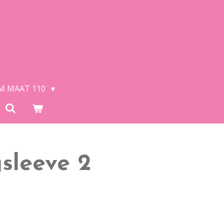
/M MAAT 110
gsleeve 2