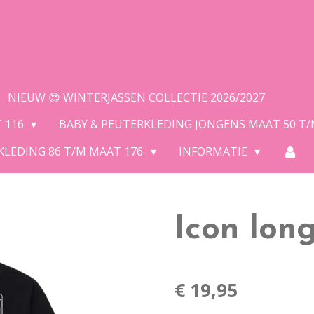
NIEUW 😍 WINTERJASSEN COLLECTIE 2026/2027
T 116
BABY & PEUTERKLEDING JONGENS MAAT 50 T
KLEDING 86 T/M MAAT 176
INFORMATIE
Icon lon
€ 19,95