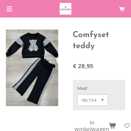
Ga
direct
naar
de
Comfyset
hoofdinhoud
teddy
€ 28,95
Maat
In
winkelwagen