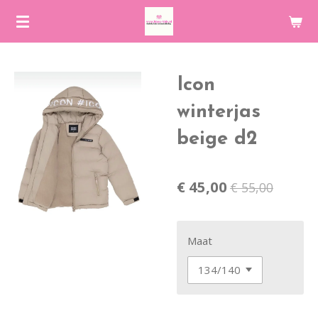
Ga
direct
naar
de
Icon
hoofdinhoud
winterjas
beige d2
€ 45,00
€ 55,00
Maat