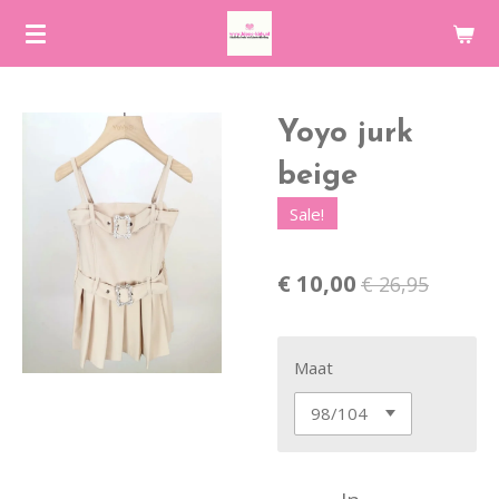
Ga
direct
naar
de
Yoyo jurk
hoofdinhoud
beige
Sale!
€ 10,00
€ 26,95
Maat