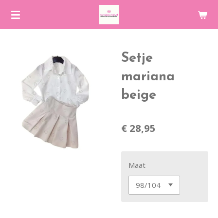
Ga
direct
naar
de
Setje
hoofdinhoud
mariana
beige
€ 28,95
Maat