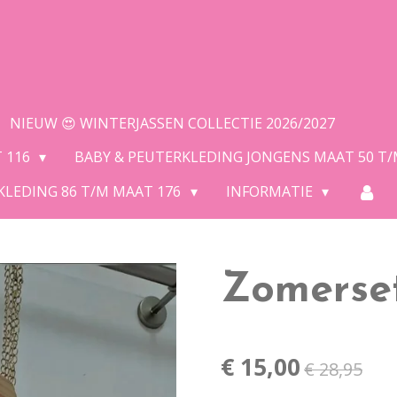
NIEUW 😍 WINTERJASSEN COLLECTIE 2026/2027
T 116
BABY & PEUTERKLEDING JONGENS MAAT 50 T
KLEDING 86 T/M MAAT 176
INFORMATIE
Zomerse
€ 15,00
€ 28,95