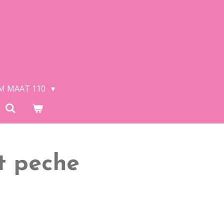
/M MAAT 110
t peche