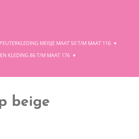
 PEUTERKLEDING MEISJE MAAT 50 T/M MAAT 116
EN KLEDING 86 T/M MAAT 176
op beige