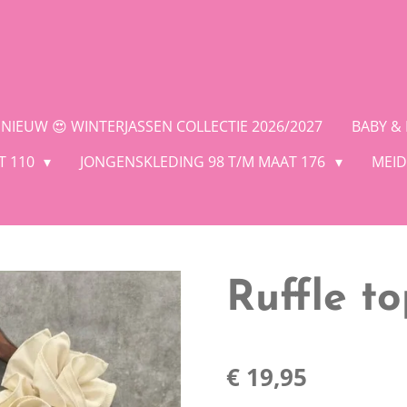
NIEUW 😍 WINTERJASSEN COLLECTIE 2026/2027
BABY &
T 110
JONGENSKLEDING 98 T/M MAAT 176
MEID
Ruffle t
€ 19,95