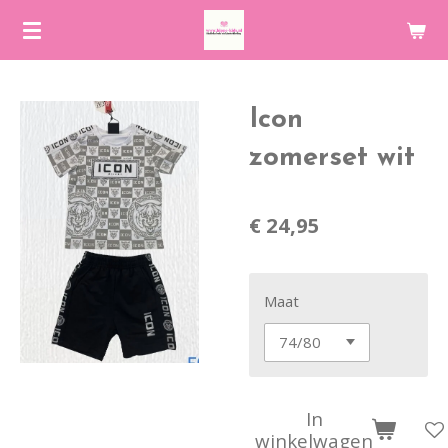
Ga
direct
naar
de
Icon
hoofdinhoud
zomerset wit
€ 24,95
Maat
In
winkelwagen