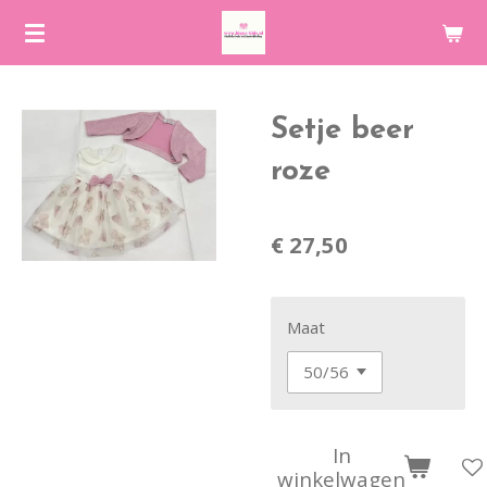
Ga
direct
naar
de
Setje beer
hoofdinhoud
roze
€ 27,50
Maat
In
winkelwagen