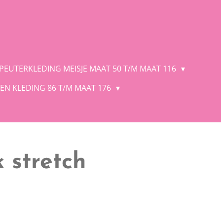
 PEUTERKLEDING MEISJE MAAT 50 T/M MAAT 116
EN KLEDING 86 T/M MAAT 176
 stretch