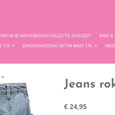
NIEUW 😍 WINTERJASSEN COLLECTIE 2026/2027
BABY &
T 110
JONGENSKLEDING 98 T/M MAAT 176
MEID
Jeans rok
€ 24,95