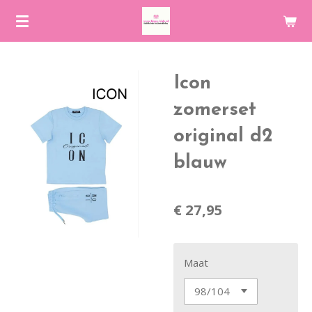
Ga
direct
naar
de
Icon
hoofdinhoud
zomerset
original d2
blauw
€ 27,95
Maat