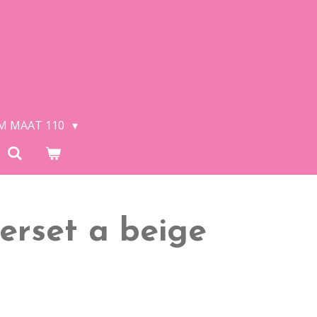
/M MAAT 110
erset a beige