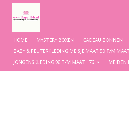
Ga
direct
naar
de
hoofdinhoud
HOME
MYSTERY BOXEN
CADEAU BONNEN
BABY & PEUTERKLEDING MEISJE MAAT 50 T/M MAA
JONGENSKLEDING 98 T/M MAAT 176
MEIDEN 