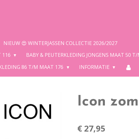
NIEUW 😍 WINTERJASSEN COLLECTIE 2026/2027
T 116
BABY & PEUTERKLEDING JONGENS MAAT 50 T
KLEDING 86 T/M MAAT 176
INFORMATIE
Icon zom
€ 27,95