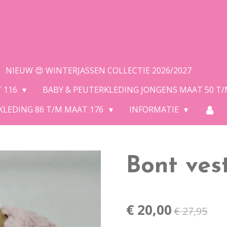
NIEUW 😍 WINTERJASSEN COLLECTIE 2026/2027
T 116
BABY & PEUTERKLEDING JONGENS MAAT 50 T
KLEDING 86 T/M MAAT 176
INFORMATIE
Bont ves
€ 20,00
€ 27,95