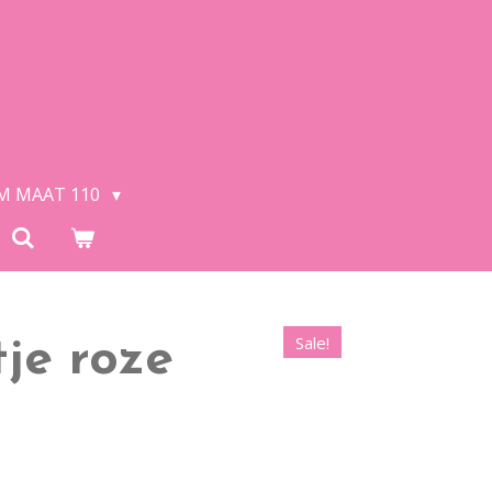
/M MAAT 110
Sale!
tje roze