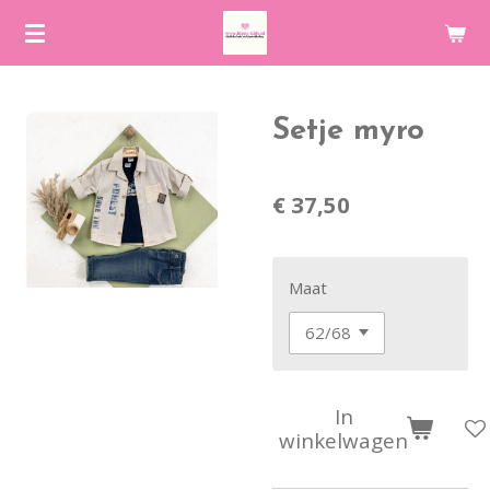
Ga
direct
naar
de
Setje myro
hoofdinhoud
€ 37,50
Maat
In
winkelwagen