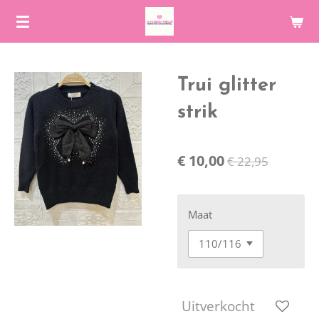
Ga
direct
naar
de
Trui glitter
hoofdinhoud
strik
€ 10,00
€ 22,95
Maat
Uitverkocht