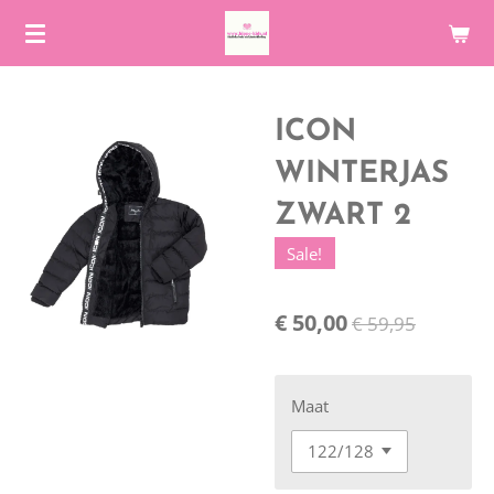
Ga
direct
naar
de
ICON
hoofdinhoud
WINTERJAS
ZWART 2
Sale!
€ 50,00
€ 59,95
Maat