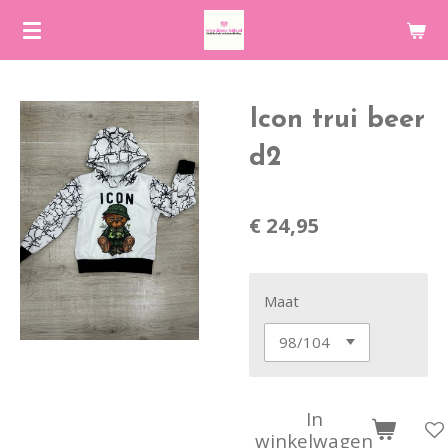
Ga
direct
naar
de
Icon trui beer
hoofdinhoud
d2
€ 24,95
Maat
In
winkelwagen