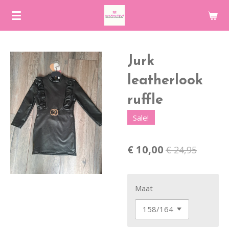
Ga
direct
naar
de
Jurk
hoofdinhoud
leatherlook
ruffle
Sale!
€ 10,00
€ 24,95
Maat