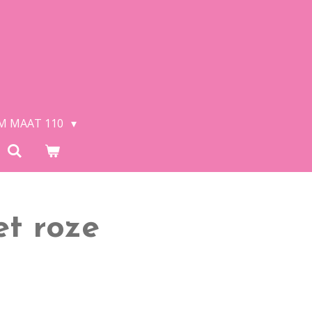
/M MAAT 110
et roze