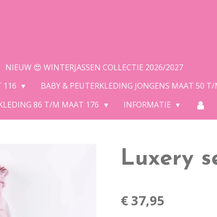
NIEUW 😍 WINTERJASSEN COLLECTIE 2026/2027
T 116
BABY & PEUTERKLEDING JONGENS MAAT 50 T
KLEDING 86 T/M MAAT 176
INFORMATIE
Luxery s
€ 37,95