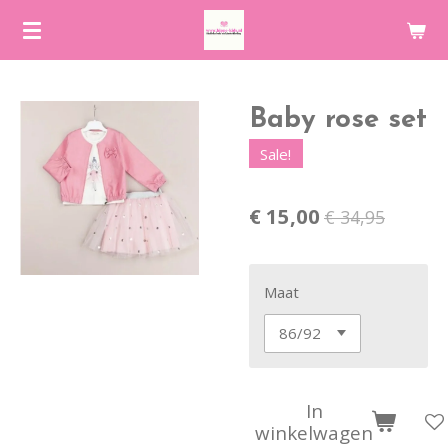
Ga
direct
naar
de
Baby rose set
hoofdinhoud
Sale!
€ 15,00
€ 34,95
Maat
In
winkelwagen