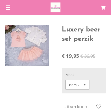
Ga
direct
naar
de
Luxery beer
hoofdinhoud
set perzik
€ 19,95
€ 36,95
Maat
Uitverkocht