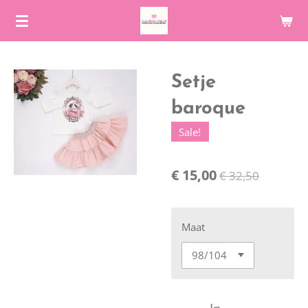
Ga
direct
naar
de
Setje
hoofdinhoud
baroque
Sale!
€ 15,00
€ 32,50
Maat