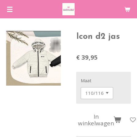
Ga
direct
naar
de
Icon d2 jas
hoofdinhoud
€ 39,95
Maat
In
winkelwagen