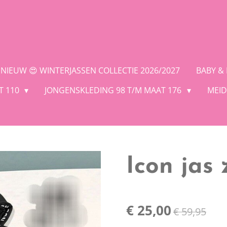
NIEUW 😍 WINTERJASSEN COLLECTIE 2026/2027
BABY &
T 110
JONGENSKLEDING 98 T/M MAAT 176
MEID
Icon jas 
€ 25,00
€ 59,95