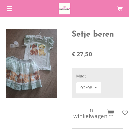
Ga
direct
naar
de
Setje beren
hoofdinhoud
€ 27,50
Maat
In
winkelwagen