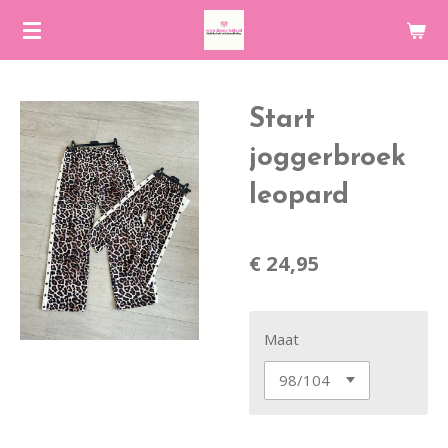
Ga
direct
naar
de
Start
hoofdinhoud
joggerbroek
leopard
€ 24,95
Maat