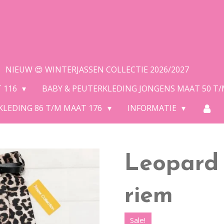
NIEUW 😍 WINTERJASSEN COLLECTIE 2026/2027
T 116
BABY & PEUTERKLEDING JONGENS MAAT 50 T
KLEDING 86 T/M MAAT 176
INFORMATIE
Leopard
riem
Sale!