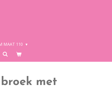
/M MAAT 110
 broek met