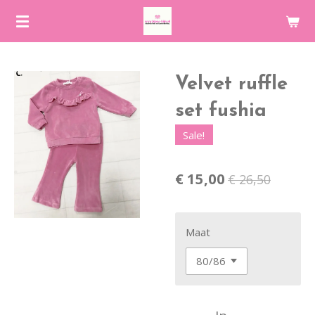
Ga
direct
naar
de
Velvet ruffle
hoofdinhoud
set fushia
Sale!
€ 15,00
€ 26,50
Maat