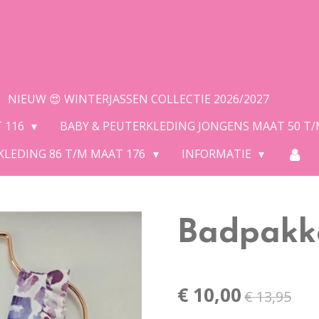
NIEUW 😍 WINTERJASSEN COLLECTIE 2026/2027
T 116
BABY & PEUTERKLEDING JONGENS MAAT 50 T
KLEDING 86 T/M MAAT 176
INFORMATIE
Badpakk
€ 10,00
€ 13,95