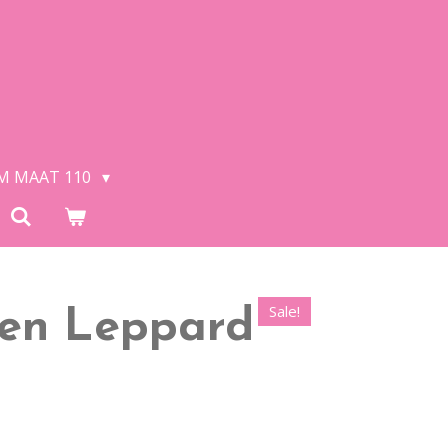
/M MAAT 110
Sale!
en Leppard