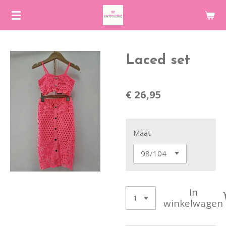
Ga
direct
naar
de
Laced set
hoofdinhoud
€ 26,95
Maat
In
winkelwagen