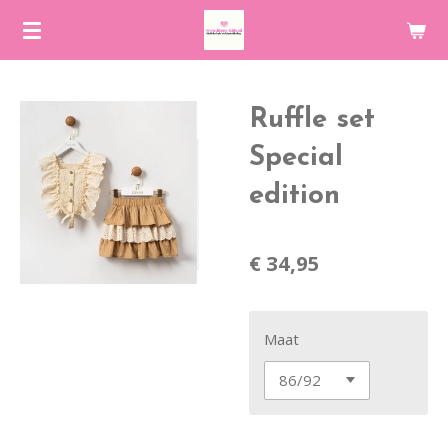
Ga
direct
naar
de
Ruffle set
hoofdinhoud
Special
edition
€ 34,95
Maat