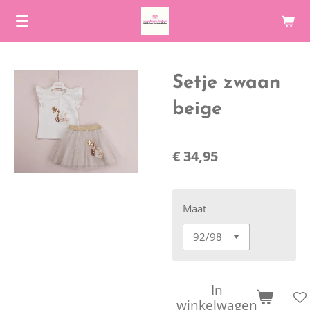
Ga
direct
naar
de
Setje zwaan
hoofdinhoud
beige
€ 34,95
Maat
In
winkelwagen