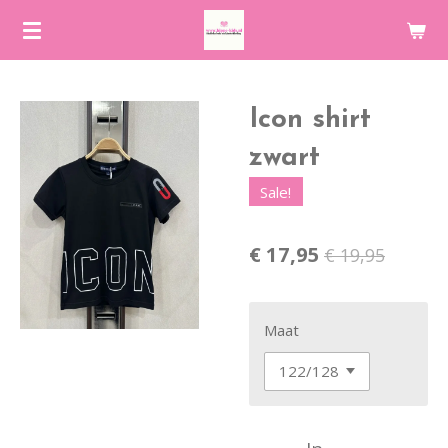
Ga
direct
naar
de
Icon shirt
hoofdinhoud
zwart
Sale!
€ 17,95
€ 19,95
Maat