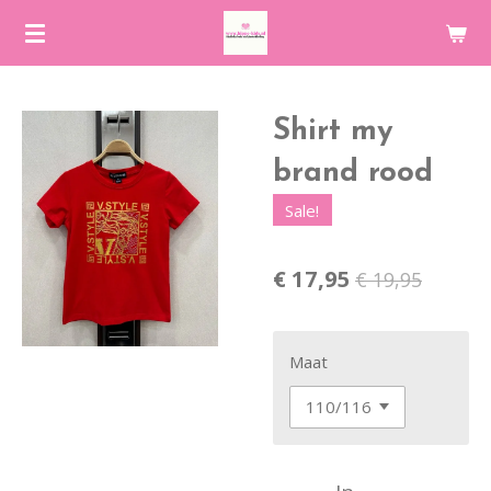
Ga
direct
naar
de
Shirt my
hoofdinhoud
brand rood
Sale!
€ 17,95
€ 19,95
Maat