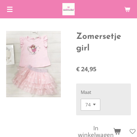
Ga
direct
naar
de
Zomersetje
hoofdinhoud
girl
€ 24,95
Maat
In
winkelwagen