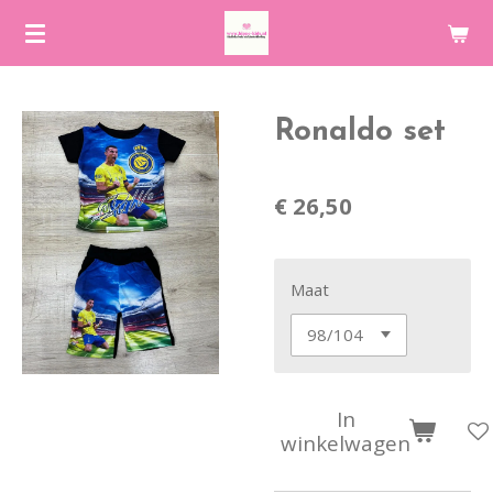
Ga
direct
naar
de
Ronaldo set
hoofdinhoud
€ 26,50
Maat
In
winkelwagen