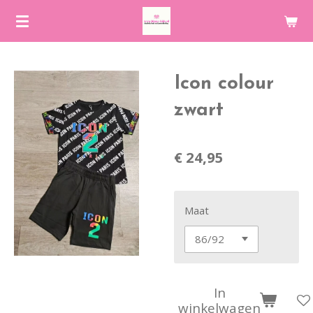
Ga
direct
naar
de
Icon colour
hoofdinhoud
zwart
€ 24,95
Maat
In
winkelwagen