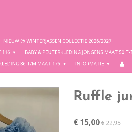
NIEUW 😍 WINTERJASSEN COLLECTIE 2026/2027
T 116
BABY & PEUTERKLEDING JONGENS MAAT 50 T
KLEDING 86 T/M MAAT 176
INFORMATIE
Ruffle j
€ 15,00
€ 22,95