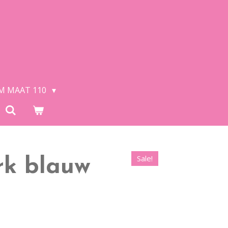
/M MAAT 110
Sale!
urk blauw