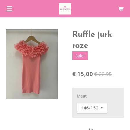
Ga
direct
naar
de
Ruffle jurk
hoofdinhoud
roze
Sale!
€ 15,00
€ 22,95
Maat