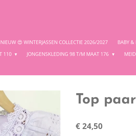
NIEUW 😍 WINTERJASSEN COLLECTIE 2026/2027
BABY &
T 110
JONGENSKLEDING 98 T/M MAAT 176
MEID
Top paar
€ 24,50