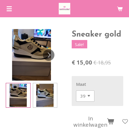
Ga
direct
naar
de
Sneaker gold
hoofdinhoud
Sale!
€ 15,00
€ 18,95
Maat
In
winkelwagen