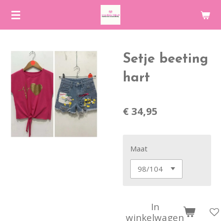
Ga
direct
naar
de
Setje beeting
hoofdinhoud
hart
€ 34,95
Maat
In
winkelwagen