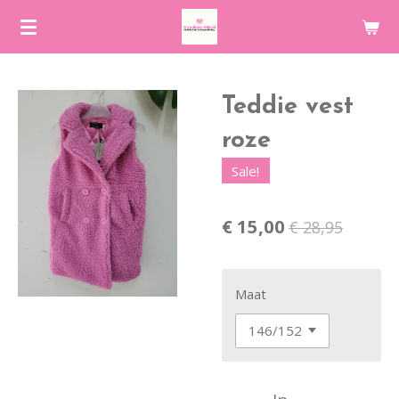
Ga
direct
naar
de
Teddie vest
hoofdinhoud
roze
Sale!
€ 15,00
€ 28,95
Maat