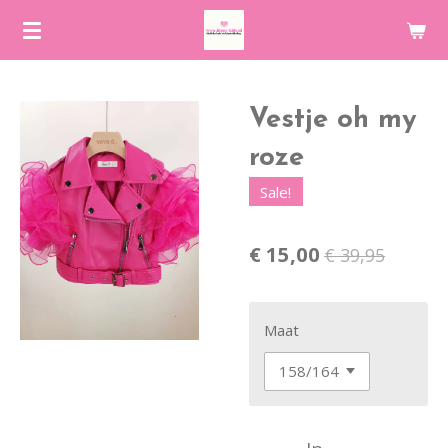
Ga
direct
naar
de
Vestje oh my
hoofdinhoud
roze
Sale!
€ 15,00
€ 39,95
Maat