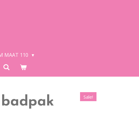
/M MAAT 110
Sale!
 badpak