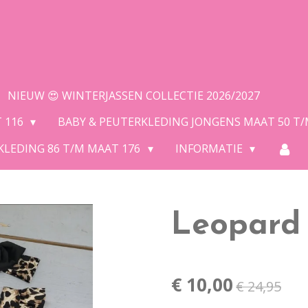
NIEUW 😍 WINTERJASSEN COLLECTIE 2026/2027
T 116
BABY & PEUTERKLEDING JONGENS MAAT 50 T
KLEDING 86 T/M MAAT 176
INFORMATIE
Leopard
€ 10,00
€ 24,95