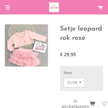
Ga
direct
naar
de
Setje leopard
hoofdinhoud
rok roze
€ 29,95
Maat
In
winkelwagen